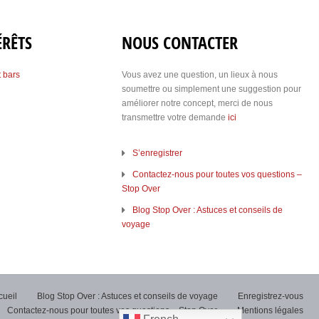
ÉRÊTS
NOUS CONTACTER
t bars
Vous avez une question, un lieux à nous
soumettre ou simplement une suggestion pour
améliorer notre concept, merci de nous
transmettre votre demande
ici
S’enregistrer
Contactez-nous pour toutes vos questions –
Stop Over
Blog Stop Over : Astuces et conseils de
voyage
cueil
Blog Stop Over : Astuces et conseils de voyage
Enregistrez-vous
Contactez-nous pour toutes vos questions – Stop Over
Mentions légales