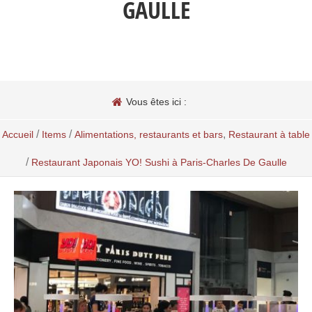
GAULLE
Vous êtes ici :
/
/
,
Accueil
Items
Alimentations, restaurants et bars
Restaurant à table
/
Restaurant Japonais YO! Sushi à Paris-Charles De Gaulle