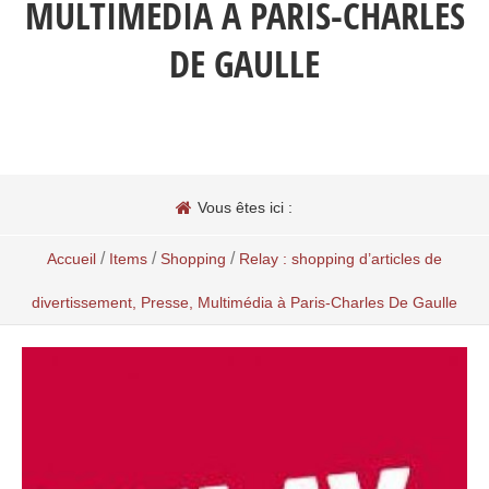
MULTIMÉDIA À PARIS-CHARLES
DE GAULLE
Vous êtes ici :
/
/
/
Accueil
Items
Shopping
Relay : shopping d’articles de
divertissement, Presse, Multimédia à Paris-Charles De Gaulle