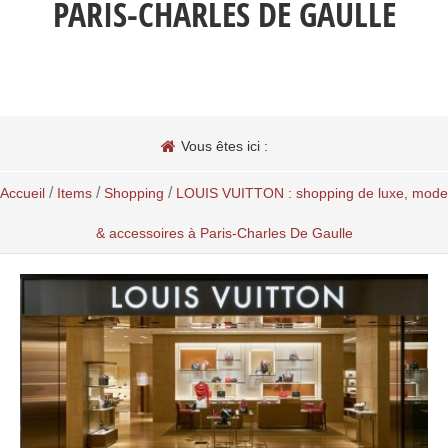
PARIS-CHARLES DE GAULLE
Vous êtes ici :
/
/
/
Accueil
Items
Shopping
LOUIS VUITTON : shopping de luxe, mode
& accessoires à Paris-Charles De Gaulle