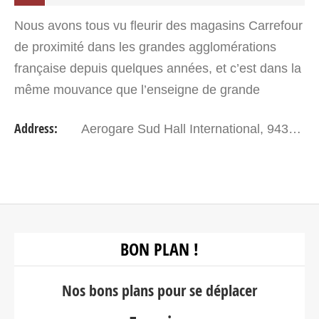
Nous avons tous vu fleurir des magasins Carrefour
de proximité dans les grandes agglomérations
française depuis quelques années, et c’est dans la
même mouvance que l’enseigne de grande
distribution Carrefour a depuis quelques années
Address:
Aerogare Sud Hall International, 94310 Orly T Sud
investi…
BON PLAN !
Nos bons plans pour se déplacer