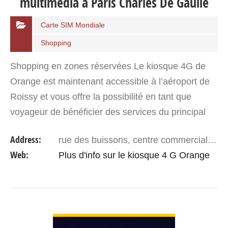
multimédia à Paris Charles De Gaulle
Carte SIM Mondiale
Shopping
Shopping en zones réservées Le kiosque 4G de
Orange est maintenant accessible à l’aéroport de
Roissy et vous offre la possibilité en tant que
voyageur de bénéficier des services du principal
opérateur français. Vous trouverez dans cette
Address:
rue des buissons, centre commercial aeroville zone aeroportuaire, 93290 tremblay en france
boutique des…
Web:
Plus d'info sur le kiosque 4 G Orange
VIEW DETAIL