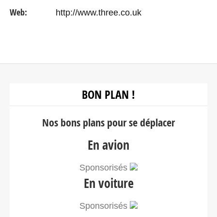
peut vite devenir floue lorsque vous voyagez dans
Web:
http://www.three.co.uk
un pays loin…
BON PLAN !
Nos bons plans pour se déplacer
En avion
Sponsorisés
En voiture
Sponsorisés