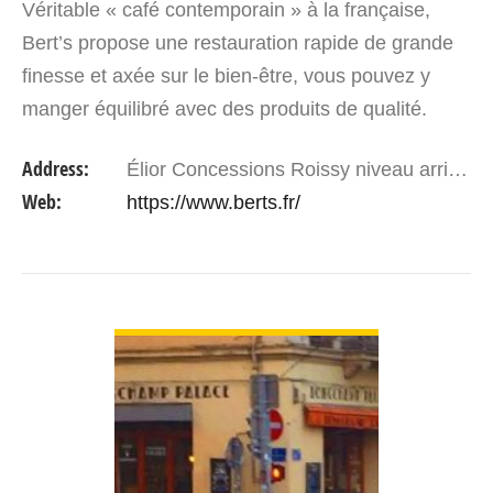
Véritable « café contemporain » à la française,
Bert’s propose une restauration rapide de grande
finesse et axée sur le bien-être, vous pouvez y
manger équilibré avec des produits de qualité.
Quelques exemples de recettes fraîches et
Address:
Élior Concessions Roissy niveau arrivée Aérogare 2F Tremblay en France BP 30104, 95716 Roissy CDG Cedex, Terminal 2C - Niveau 1 et 2G
gourmandes chez…
Web:
https://www.berts.fr/
VIEW DETAIL