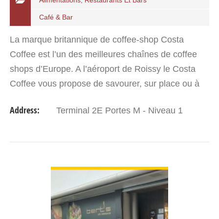
Alimentations, Restaurants Et Bars
Café & Bar
La marque britannique de coffee-shop Costa
Coffee est l’un des meilleures chaînes de coffee
shops d’Europe. A l’aéroport de Roissy le Costa
Coffee vous propose de savourer, sur place ou à
emporter, une boisson chaude : un mocha italia,
Address:
Terminal 2E Portes M - Niveau 1
mélange…
VIEW DETAIL