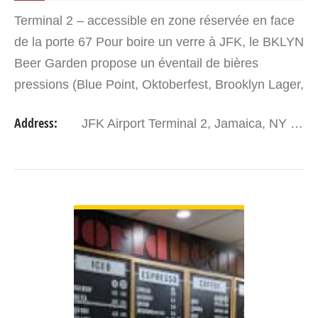
Terminal 2 – accessible en zone réservée en face
de la porte 67 Pour boire un verre à JFK, le BKLYN
Beer Garden propose un éventail de bières
pressions (Blue Point, Oktoberfest, Brooklyn Lager,
Ramstein Double, Platinum Blonde, Green
Address:
JFK Airport Terminal 2, Jamaica, NY 11430
Flash…)…
VIEW DETAIL