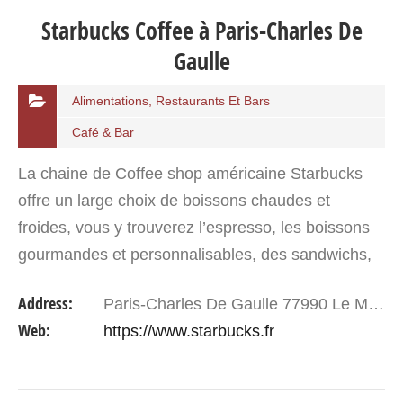
Starbucks Coffee à Paris-Charles De
Gaulle
Alimentations, Restaurants Et Bars
Café & Bar
La chaine de Coffee shop américaine Starbucks
offre un large choix de boissons chaudes et
froides, vous y trouverez l’espresso, les boissons
gourmandes et personnalisables, des sandwichs,
salades et pâtisseries. Si vous arrivez au moment
Address:
Paris-Charles De Gaulle 77990 Le Mesnil-Amelot
de basse…
Web:
https://www.starbucks.fr