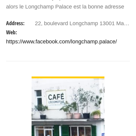
alors le Longchamp Palace est la bonne adresse
pour vous ! Le Longchamp Palace À 5 mn à pied
Address:
22, boulevard Longchamp 13001 Marseille
de…
Web:
https://www.facebook.com/longchamp.palace/
VIEW DETAIL