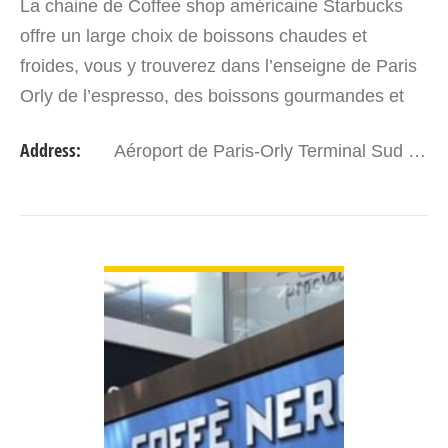
La chaine de Coffee shop américaine Starbucks
offre un large choix de boissons chaudes et
froides, vous y trouverez dans l’enseigne de Paris
Orly de l’espresso, des boissons gourmandes et
personnalisables, des sandwichs, des salades et
Address:
Aéroport de Paris-Orly Terminal Sud - Orly 4, 94390 Paris France
pâtisseries.…
VIEW DETAIL