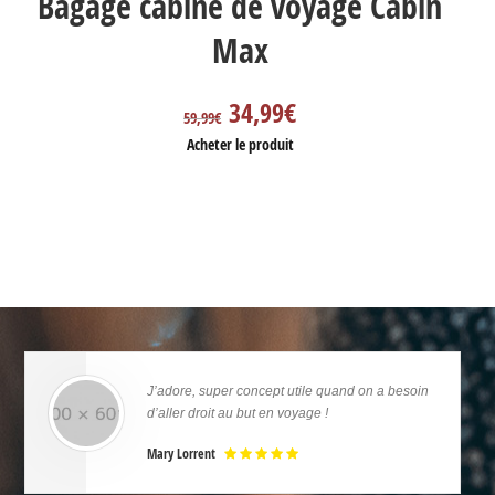
Bagage cabine de voyage Cabin
Max
34,99
€
59,99
€
Acheter le produit
J’adore, super concept utile quand on a besoin
d’aller droit au but en voyage !
Mary Lorrent