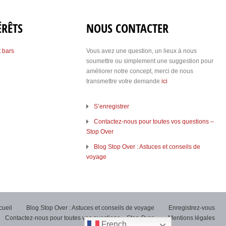
ÉRÊTS
NOUS CONTACTER
t bars
Vous avez une question, un lieux à nous
soumettre ou simplement une suggestion pour
améliorer notre concept, merci de nous
transmettre votre demande
ici
S’enregistrer
Contactez-nous pour toutes vos questions –
Stop Over
Blog Stop Over : Astuces et conseils de
voyage
cueil
Blog Stop Over : Astuces et conseils de voyage
Enregistrez-vous
Contactez-nous pour toutes vos questions – Stop Over
Mentions légales
French